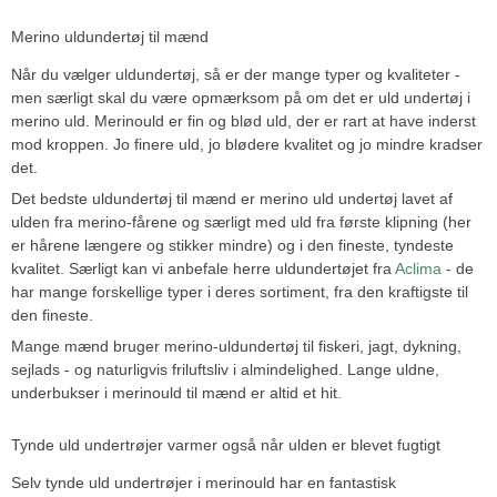
Merino uldundertøj til mænd
Når du vælger uldundertøj, så er der mange typer og kvaliteter -
men særligt skal du være opmærksom på om det er uld undertøj i
merino uld. Merinould er fin og blød uld, der er rart at have inderst
mod kroppen. Jo finere uld, jo blødere kvalitet og jo mindre kradser
det.
Det bedste uldundertøj til mænd er merino uld undertøj lavet af
ulden fra merino-fårene og særligt med uld fra første klipning (her
er hårene længere og stikker mindre) og i den fineste, tyndeste
kvalitet. Særligt kan vi anbefale herre uldundertøjet fra
Aclima
- de
har mange forskellige typer i deres sortiment, fra den kraftigste til
den fineste.
Mange mænd bruger merino-uldundertøj til fiskeri, jagt, dykning,
sejlads - og naturligvis friluftsliv i almindelighed. Lange uldne,
underbukser i merinould til mænd er altid et hit.
Tynde uld undertrøjer varmer også når ulden er blevet fugtigt
Selv tynde uld undertrøjer i merinould har en fantastisk