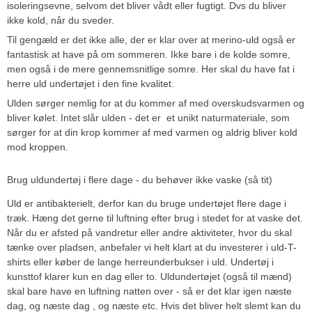
isoleringsevne, selvom det bliver vådt eller fugtigt. Dvs du bliver
ikke kold, når du sveder.
Til gengæld er det ikke alle, der er klar over at merino-uld også er
fantastisk at have på om sommeren. Ikke bare i de kolde somre,
men også i de mere gennemsnitlige somre. Her skal du have fat i
herre uld undertøjet i den fine kvalitet.
Ulden sørger nemlig for at du kommer af med overskudsvarmen og
bliver kølet. Intet slår ulden - det er et unikt naturmateriale, som
sørger for at din krop kommer af med varmen og aldrig bliver kold
mod kroppen.
Brug uldundertøj i flere dage - du behøver ikke vaske (så tit)
Uld er antibakterielt, derfor kan du bruge undertøjet flere dage i
træk. Hæng det gerne til luftning efter brug i stedet for at vaske det.
Når du er afsted på vandretur eller andre aktiviteter, hvor du skal
tænke over pladsen, anbefaler vi helt klart at du investerer i uld-T-
shirts eller køber de lange herreunderbukser i uld. Undertøj i
kunsttof klarer kun en dag eller to. Uldundertøjet (også til mænd)
skal bare have en luftning natten over - så er det klar igen næste
dag, og næste dag , og næste etc. Hvis det bliver helt slemt kan du