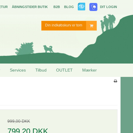
ETUR
ÅBNINGSTIDER BUTIK
B2B
BLOG
DIT LOGIN
Din indkøbskurv er tom
r
Services
Tilbud
OUTLET
Mærker
999,00 DKK
799,20 DKK