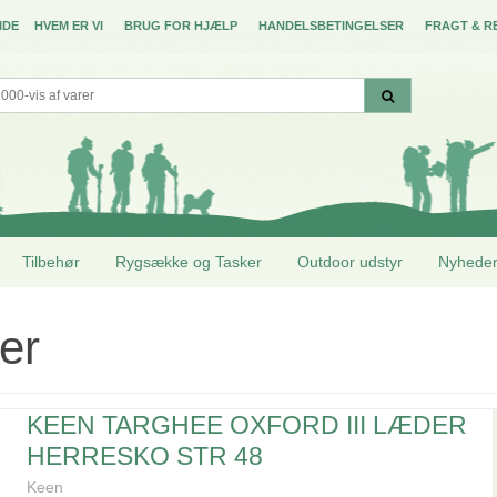
IDE
HVEM ER VI
BRUG FOR HJÆLP
HANDELSBETINGELSER
FRAGT & R
Tilbehør
Rygsække og Tasker
Outdoor udstyr
Nyhede
ser
KEEN TARGHEE OXFORD III LÆDER
HERRESKO STR 48
Keen