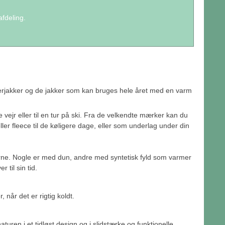
afdeling.
merjakker og de jakker som kan bruges hele året med en varm
 vejr eller til en tur på ski. Fra de velkendte mærker kan du
ler fleece til de køligere dage, eller som underlag under din
terne. Nogle er med dun, andre med syntetisk fyld som varmer
 til sin tid.
 når det er rigtig koldt.
turen i et tidløst design og i slidstærke og funktionelle