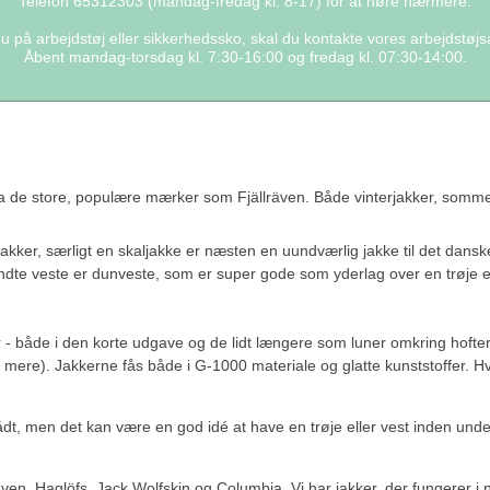
Telefon 65312303 (mandag-fredag kl. 8-17) for at høre nærmere.
 på arbejdstøj eller sikkerhedssko, skal du kontakte vores arbejdstøjs
Åbent mandag-torsdag kl. 7:30-16:00 og fredag kl. 07:30-14:00.
 fra de store, populære mærker som Fjällräven. Både vinterjakker, som
akker, særligt en skaljakke er næsten en uundværlig jakke til det danske
 kendte veste er dunveste, som er super gode som yderlag over en trøje el
ker - både i den korte udgave og de lidt længere som luner omkring hof
ere). Jakkerne fås både i G-1000 materiale og glatte kunststoffer. Hver
dt, men det kan være en god idé at have en trøje eller vest inden under,
en, Haglöfs, Jack Wolfskin og Columbia. Vi har jakker, der fungerer i na