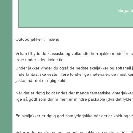
Søger du
Outdoorjakker til mænd
Vi kan tilbyde de klassiske og velkendte herrejakke modeller
trøje under i den kolde tid.
Under jakker vinder du også de bedste skaljakker og softshell j
finde fantastiske veste i flere forskellige materialer, de mest
jakke, når det er rigtig koldt.
Når det er rigtig koldt findes der mange fantastiske vinterjak
lige så godt som dunm men er mindre packable (dvs det fylder m
En skaljakker er rigtig god som yderjakke når det er koldt og vå
Vi fører de bedste og mest populære jakker og veste fra Fjällräv