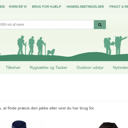
IDE
HVEM ER VI
BRUG FOR HJÆLP
HANDELSBETINGELSER
FRAGT & R
Tilbehør
Rygsække og Tasker
Outdoor udstyr
Nyhede
at finde præcis den jakke eller vest du har brug for.