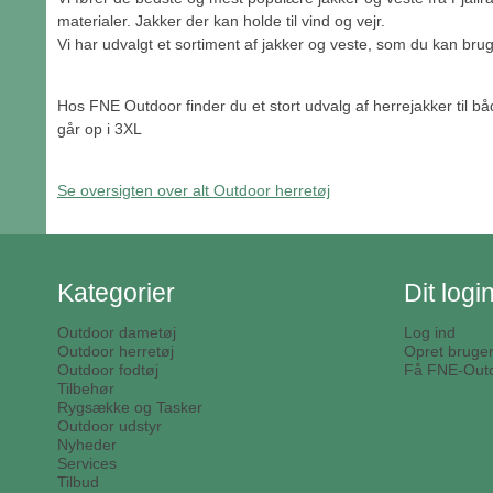
materialer. Jakker der kan holde til vind og vejr.
Vi har udvalgt et sortiment af jakker og veste, som du kan bru
Hos FNE Outdoor finder du et stort udvalg af herrejakker til bå
går op i 3XL
Se oversigten over alt Outdoor herretøj
Kategorier
Dit logi
Outdoor dametøj
Log ind
Outdoor herretøj
Opret bruge
Outdoor fodtøj
Få FNE-Outd
Tilbehør
Rygsække og Tasker
Outdoor udstyr
Nyheder
Services
Tilbud