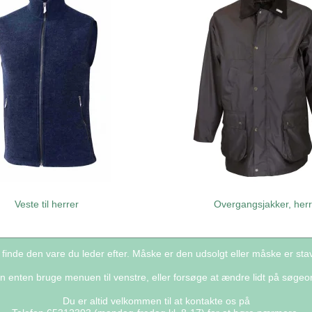
Veste til herrer
Overgangsjakker, her
 finde den vare du leder efter. Måske er den udsolgt eller måske er s
n enten bruge menuen til venstre, eller forsøge at ændre lidt på søgeo
Du er altid velkommen til at kontakte os på