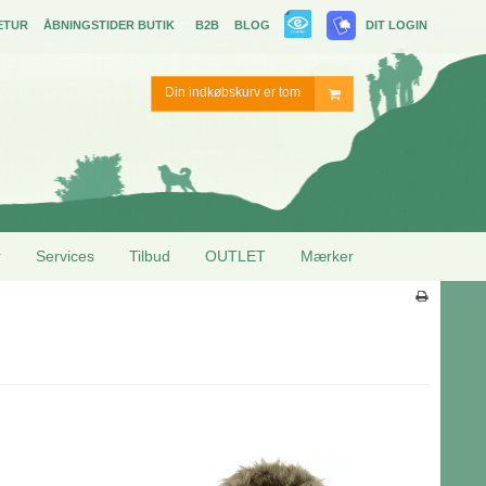
ETUR
ÅBNINGSTIDER BUTIK
B2B
BLOG
DIT LOGIN
Din indkøbskurv er tom
r
Services
Tilbud
OUTLET
Mærker