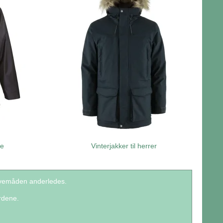
re
Vinterjakker til herrer
tavemåden anderledes.
rdene.