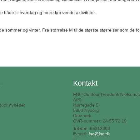
ge både til hverdag og mere krævende aktiviteter.
de sommer og vinter. Fra størrelse M til de største størrelser som de f
n
Kontakt
FNE-Outdoor (Frederik Nielsens E
r
A/S)
oor nyheder
Nørregade 5
5800 Nyborg
Danmark
CVR-nummer: 24 55 72 19
Telefon: 65312303
E-mail
: