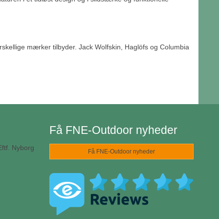
orskellige mærker tilbyder. Jack Wolfskin, Haglöfs og Columbia
Få FNE-Outdoor nyheder
ftf. Nyborg
Få FNE-Outdoor nyheder