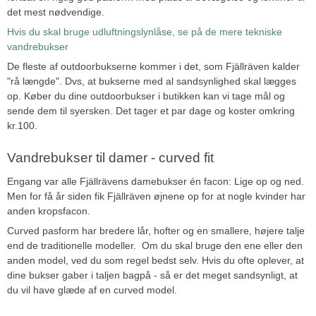
det mest nødvendige.
Hvis du skal bruge udluftningslynlåse, se på de mere tekniske
vandrebukser
De fleste af outdoorbukserne kommer i det, som Fjällräven kalder
"rå længde". Dvs, at bukserne med al sandsynlighed skal lægges
op. Køber du dine outdoorbukser i butikken kan vi tage mål og
sende dem til syersken. Det tager et par dage og koster omkring
kr.100.
Vandrebukser til damer - curved fit
Engang var alle Fjällrävens damebukser én facon: Lige op og ned.
Men for få år siden fik Fjällräven øjnene op for at nogle kvinder har
anden kropsfacon.
Curved pasform har bredere lår, hofter og en smallere, højere talje
end de traditionelle modeller. Om du skal bruge den ene eller den
anden model, ved du som regel bedst selv. Hvis du ofte oplever, at
dine bukser gaber i taljen bagpå - så er det meget sandsynligt, at
du vil have glæde af en curved model.