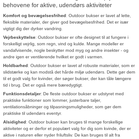
behovene for aktive, udendørs aktiviteter
Komfort og bevægelsesfrihed
: Outdoor bukser er lavet af lette,
fleksible materialer, der giver god bevægelsesfrihed. Det er især
vigtigt dig der dyrker vandring.
Vejrbeskyttelse
: Outdoor bukser er ofte designet til at fungere i
forskelligt vejrlig, som regn, vind og kulde. Mange modeller er
vandafvisende, nogle beskytter mod myg og andre insekter - og
andre igen er ventilerende hvilket er godt i varmen.
Holdbarhed
: Outdoor bukser er lavet af robuste materialer, som er
slidstærke og kan modstå det hårde miljø udendørs. Dette gør dem
til et godt valg for kvinder, der søger bukser, der kan tåle længere
tid i brug. Det er også mere bæredygtigt.
Funktionsdetaljer
: De fleste outdoor bukser er udstyret med
praktiske funktioner som lommer, justerbare taljer,
ventilationsåbninger og tilpasningsmuligheder, som gør dem
praktiske til udendørs eventyr.
Alsidighed
: Outdoor bukser kan bruges til mange forskellige
aktiviteter og er derfor et populært valg for dig som kvinde, der er
aktive i naturen eller nyder friluftsliv. De kan bruges til alt fra