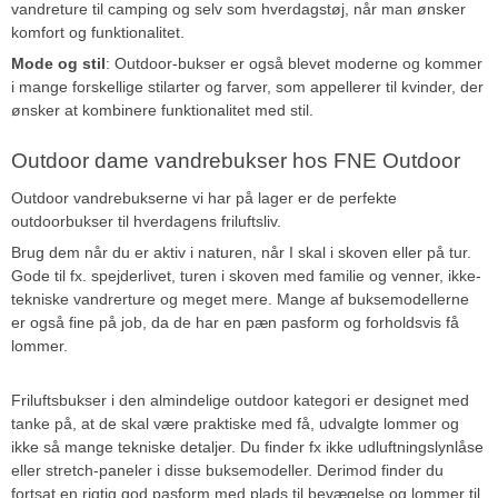
vandreture til camping og selv som hverdagstøj, når man ønsker
komfort og funktionalitet.
Mode og stil
: Outdoor-bukser er også blevet moderne og kommer
i mange forskellige stilarter og farver, som appellerer til kvinder, der
ønsker at kombinere funktionalitet med stil.
Outdoor dame vandrebukser hos FNE Outdoor
Outdoor vandrebukserne vi har på lager er de perfekte
outdoorbukser til hverdagens friluftsliv.
Brug dem når du er aktiv i naturen, når I skal i skoven eller på tur.
Gode til fx. spejderlivet, turen i skoven med familie og venner, ikke-
tekniske vandrerture og meget mere. Mange af buksemodellerne
er også fine på job, da de har en pæn pasform og forholdsvis få
lommer.
Friluftsbukser i den almindelige outdoor kategori er designet med
tanke på, at de skal være praktiske med få, udvalgte lommer og
ikke så mange tekniske detaljer. Du finder fx ikke udluftningslynlåse
eller stretch-paneler i disse buksemodeller. Derimod finder du
fortsat en rigtig god pasform med plads til bevægelse og lommer til