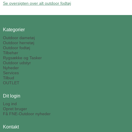
Se oversigten over alt outdoor fodtøj
Kategorier
Outdoor dametøj
Outdoor herretøj
Outdoor fodtøj
Tilbehør
Rygsække og Tasker
Outdoor udstyr
Nyheder
Services
Tilbud
OUTLET
Dit login
Log ind
Opret bruger
Få FNE-Outdoor nyheder
Kontakt