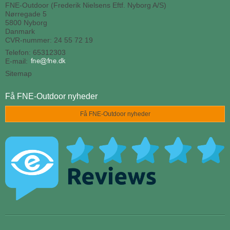
FNE-Outdoor (Frederik Nielsens Eftf. Nyborg A/S)
Nørregade 5
5800 Nyborg
Danmark
CVR-nummer: 24 55 72 19
Telefon: 65312303
E-mail
:
Sitemap
Få FNE-Outdoor nyheder
Få FNE-Outdoor nyheder