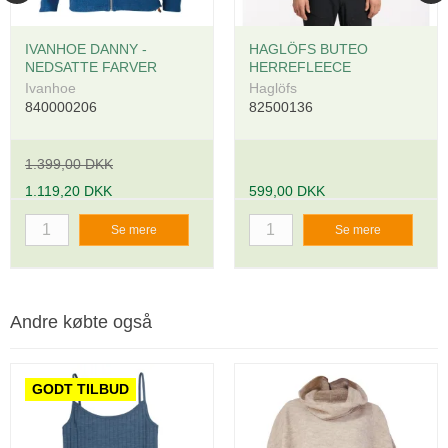
IVANHOE DANNY -
HAGLÖFS BUTEO
NEDSATTE FARVER
HERREFLEECE
Ivanhoe
Haglöfs
840000206
82500136
1.399,00 DKK
1.119,20 DKK
599,00 DKK
Se mere
Se mere
Andre købte også
GODT TILBUD