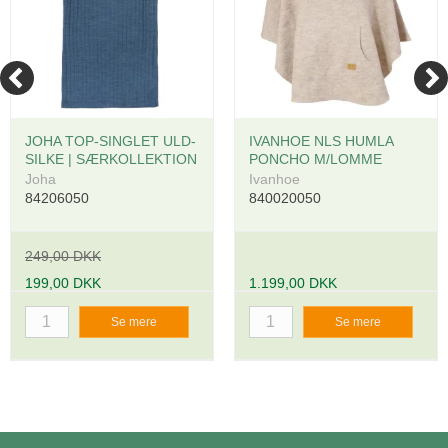
JOHA TOP-SINGLET ULD-
IVANHOE NLS HUMLA
SILKE | SÆRKOLLEKTION
PONCHO M/LOMME
Joha
Ivanhoe
84206050
840020050
249,00 DKK
199,00 DKK
1.199,00 DKK
Se mere
Se mere