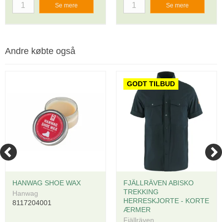
Se mere
Se mere
Andre købte også
GODT TILBUD
HANWAG SHOE WAX
FJÄLLRÄVEN ABISKO
TREKKING
Hanwag
HERRESKJORTE - KORTE
8117204001
ÆRMER
Fjällräven