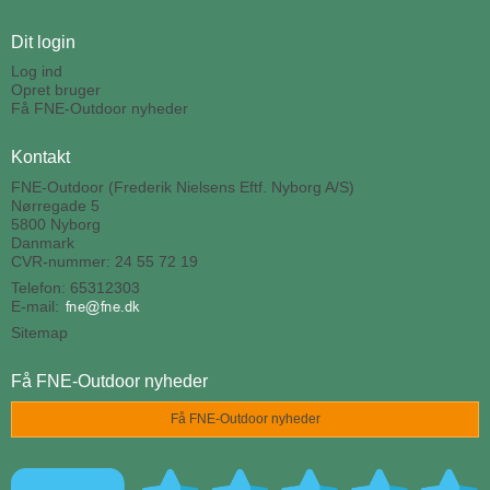
Dit login
Log ind
Opret bruger
Få FNE-Outdoor nyheder
Kontakt
FNE-Outdoor (Frederik Nielsens Eftf. Nyborg A/S)
Nørregade 5
5800 Nyborg
Danmark
CVR-nummer: 24 55 72 19
Telefon: 65312303
E-mail
:
Sitemap
Få FNE-Outdoor nyheder
Få FNE-Outdoor nyheder