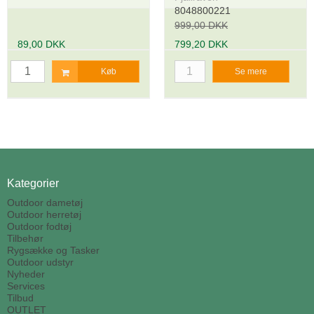
8048800221
999,00 DKK
89,00 DKK
799,20 DKK
Køb
Se mere
Kategorier
Outdoor dametøj
Outdoor herretøj
Outdoor fodtøj
Tilbehør
Rygsække og Tasker
Outdoor udstyr
Nyheder
Services
Tilbud
OUTLET