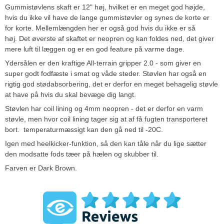
Gummistøvlens skaft er 12" høj, hvilket er en meget god højde,
hvis du ikke vil have de lange gummistøvler og synes de korte er
for korte. Mellemlængden her er også god hvis du ikke er så
høj. Det øverste af skaftet er neopren og kan foldes ned, det giver
mere luft til læggen og er en god feature på varme dage.
Ydersålen er den kraftige All-terrain gripper 2.0 - som giver en
super godt fodfæste i smat og våde steder. Støvlen har også en
rigtig god stødabsorbering, det er derfor en meget behagelig støvle
at have på hvis du skal bevæge dig langt.
Støvlen har coil lining og 4mm neopren - det er derfor en varm
støvle, men hvor coil lining tager sig at af få fugten transporteret
bort. temperaturmæssigt kan den gå ned til -20C.
Igen med heelkicker-funktion, så den kan tåle når du lige sætter
den modsatte fods tæer på hælen og skubber til.
Farven er Dark Brown.