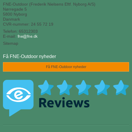
FNE-Outdoor (Frederik Nielsens Eftf. Nyborg A/S)
Nørregade 5
5800 Nyborg
Danmark
CVR-nummer: 24 55 72 19
Telefon: 65312303
E-mail
:
Sitemap
Få FNE-Outdoor nyheder
Få FNE-Outdoor nyheder