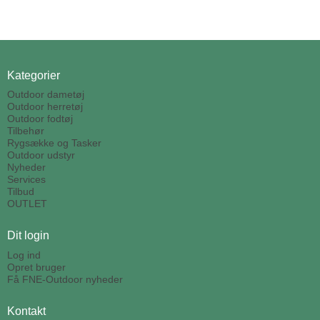
Kategorier
Outdoor dametøj
Outdoor herretøj
Outdoor fodtøj
Tilbehør
Rygsække og Tasker
Outdoor udstyr
Nyheder
Services
Tilbud
OUTLET
Dit login
Log ind
Opret bruger
Få FNE-Outdoor nyheder
Kontakt